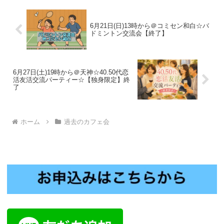
6月21日(日)13時から＠コミセン和白☆バ
ドミントン交流会【終了】
6月27日(土)19時から＠天神☆40.50代恋
活友活交流パーティー☆【独身限定】終
了
ホーム
過去のカフェ会