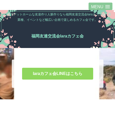
MENU
福岡のアットホームな友達作り人脈作りなら福岡友達交流会laraカフェ会。異
業種、イベントなど幅広い企画で楽しめるカフェ会です。
福岡友達交流会laraカフェ会
laraカフェ会LINEはこちら