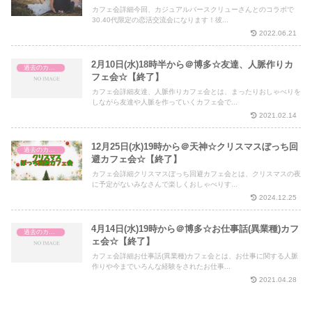
カフェ会詳細今回、カジュアルバースクリューさんとのコラボで
30.40代限定の恋活交流会になります！彼...
2022.06.21
2月10日(水)18時半から＠博多☆友達、人脈作りカ
過去のカフェ会
フェ会☆【終了】
カフェ会詳細友達、人脈作りカフェ会とは、まったりおしゃべりを
しながら友達や人脈を作っていくカフェ会で...
2021.02.14
12月25日(水)19時から＠天神☆クリスマスぼっち回
過去のカフェ会
避カフェ会☆【終了】
カフェ会詳細クリスマスぼっち回避カフェ会とは、クリスマスの夜
に予定がないみなさんで楽しくおしゃべりす...
2024.12.25
4月14日(水)19時から＠博多☆お仕事話(異業種)カフ
過去のカフェ会
ェ会☆【終了】
カフェ会詳細お仕事話(異業種)カフェ会とは、お仕事に関する人脈
作りや今までいろんな経験をされたお仕事...
2021.04.28