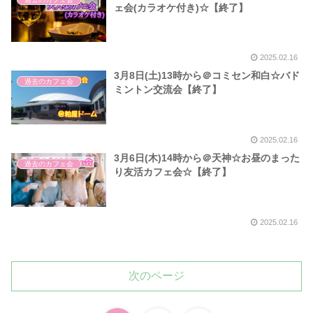
ェ会(カラオケ付き)☆【終了】
2025.02.16
3月8日(土)13時から＠コミセン和白☆バド
過去のカフェ会
ミントン交流会【終了】
2025.02.16
3月6日(木)14時から＠天神☆お昼のまった
過去のカフェ会
り友活カフェ会☆【終了】
2025.02.16
次のページ