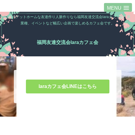
MENU
福岡のアットホームな友達作り人脈作りなら福岡友達交流会laraカフェ会。異
業種、イベントなど幅広い企画で楽しめるカフェ会です。
福岡友達交流会laraカフェ会
laraカフェ会LINEはこちら