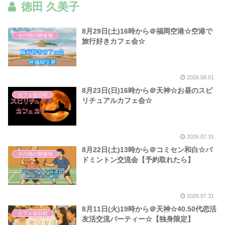
徳田 久美子
8月29日(土)16時から＠福岡空港☆空港で
その他の開催地
旅行好きカフェ会☆
2026.08.01
8月23日(日)16時から＠天神☆お昼のスピ
カフェ会日程
リチュアルカフェ会☆
2026.07.31
8月22日(土)13時から＠コミセン和白☆バ
その他の開催地
ドミントン交流会【予約取れたら】
2026.07.31
8月11日(火)19時から＠天神☆40.50代恋活
カフェ会日程
友活交流パーティー☆【独身限定】