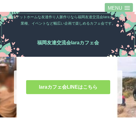
MENU
福岡のアットホームな友達作り人脈作りなら福岡友達交流会laraカフェ会。異
業種、イベントなど幅広い企画で楽しめるカフェ会です。
福岡友達交流会laraカフェ会
laraカフェ会LINEはこちら