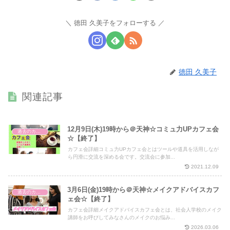
徳田 久美子をフォローする
徳田 久美子
関連記事
12月9日(木)19時から＠天神☆コミュ力UPカフェ会
過去のカフェ会
☆【終了】
カフェ会詳細コミュ力UPカフェ会とはツールや道具を活用しなが
ら円滑に交流を深める会です。交流会に参加...
2021.12.09
3月6日(金)19時から＠天神☆メイクアドバイスカフ
過去のカフェ会
ェ会☆【終了】
カフェ会詳細メイクアドバイスカフェ会とは、社会人学校のメイク
講師をお呼びしてみなさんのメイクのお悩み...
2026.03.06