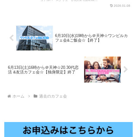
2026.01.08
6月10日(水)19時から＠天神☆ワンビルカ
フェ会&ご飯会☆【終了】
6月13日(土)16時から＠天神☆20.30代恋
活 &友活カフェ会☆【独身限定】終了
ホーム
過去のカフェ会