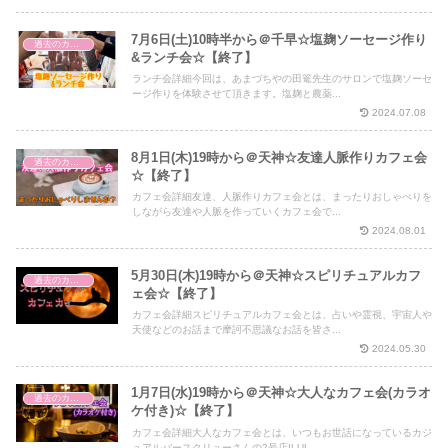
7月6日(土)10時半から＠千早☆塩麹ソーセージ作り
過去のカフェ会
&ランチ会☆【終了】
ランチ会詳細今回は、あまづちやの田篭先生のサロンで塩麹ソーセ
ージ作りを体験させて頂きます。塩麹と農薬...
2024.07.08
8月1日(木)19時から＠天神☆友達人脈作りカフェ会
過去のカフェ会
☆【終了】
カフェ会詳細友達、人脈作りカフェ会とは、まったりおしゃべりを
しながら友達や人脈を作っていくカフェ会で...
2024.08.01
5月30日(木)19時から＠天神☆スピリチュアルカフ
過去のカフェ会
ェ会☆【終了】
カフェ会詳細スピリチュアルカフェ会とは、占いや霊視、宇宙人や
天使などのお話まで摩訶不思議なお話を皆さ...
2024.05.30
1月7日(水)19時から＠天神☆大人なカフェ会(カラオ
過去のカフェ会
ケ付き)☆【終了】
カフェ会詳細大人なカフェ会とは、いつもお世話になっているカジ
ュアルバースクリューさんの2号店ILUL...