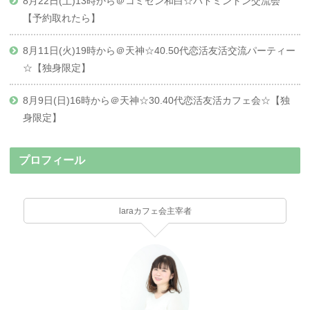
8月22日(土)13時から＠コミセン和白☆バドミントン交流会
【予約取れたら】
8月11日(火)19時から＠天神☆40.50代恋活友活交流パーティー
☆【独身限定】
8月9日(日)16時から＠天神☆30.40代恋活友活カフェ会☆【独
身限定】
プロフィール
laraカフェ会主宰者