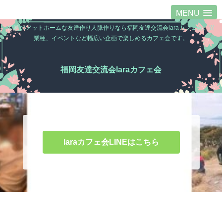
MENU
福岡のアットホームな友達作り人脈作りなら福岡友達交流会laraカフェ会。異
業種、イベントなど幅広い企画で楽しめるカフェ会です。
福岡友達交流会laraカフェ会
laraカフェ会LINEはこちら