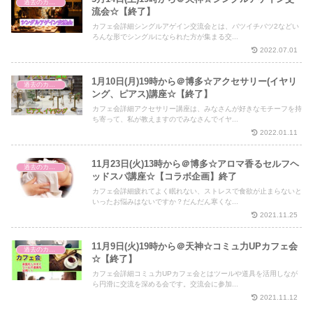
過去のカフェ会
流会☆【終了】
カフェ会詳細シングルアゲイン交流会とは、バツイチバツ2などい
ろんな形でシングルになられた方が集まる交...
2022.07.01
1月10日(月)19時から＠博多☆アクセサリー(イヤリ
過去のカフェ会
ング、ピアス)講座☆【終了】
カフェ会詳細アクセサリー講座は、みなさんが好きなモチーフを持
ち寄って、私が教えますのでみなさんでイヤ...
2022.01.11
11月23日(火)13時から＠博多☆アロマ香るセルフヘ
過去のカフェ会
ッドスパ講座☆【コラボ企画】終了
カフェ会詳細疲れてよく眠れない、ストレスで食欲が止まらないと
いったお悩みはないですか？だんだん寒くな...
2021.11.25
11月9日(火)19時から＠天神☆コミュ力UPカフェ会
過去のカフェ会
☆【終了】
カフェ会詳細コミュ力UPカフェ会とはツールや道具を活用しなが
ら円滑に交流を深める会です。交流会に参加...
2021.11.12