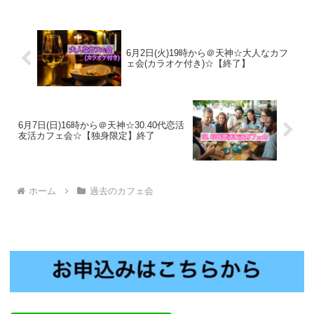
6月2日(火)19時から＠天神☆大人なカフ
ェ会(カラオケ付き)☆【終了】
6月7日(日)16時から＠天神☆30.40代恋活
友活カフェ会☆【独身限定】終了
ホーム
過去のカフェ会