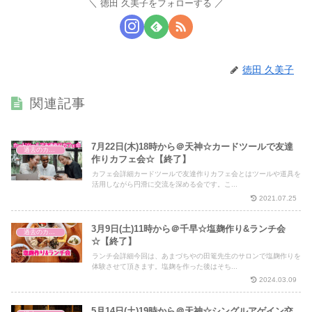
徳田 久美子をフォローする
徳田 久美子
関連記事
7月22日(木)18時から＠天神☆カードツールで友達
過去のカフェ会
作りカフェ会☆【終了】
カフェ会詳細カードツールで友達作りカフェ会とはツールや道具を
活用しながら円滑に交流を深める会です。こ...
2021.07.25
3月9日(土)11時から＠千早☆塩麹作り&ランチ会
過去のカフェ会
☆【終了】
ランチ会詳細今回は、あまづちやの田篭先生のサロンで塩麹作りを
体験させて頂きます。塩麹を作った後はそち...
2024.03.09
5月14日(土)19時から＠天神☆シングルアゲイン交