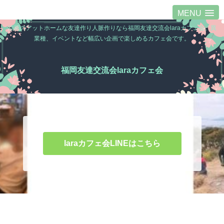
MENU
福岡のアットホームな友達作り人脈作りなら福岡友達交流会laraカフェ会。異
業種、イベントなど幅広い企画で楽しめるカフェ会です。
福岡友達交流会laraカフェ会
laraカフェ会LINEはこちら