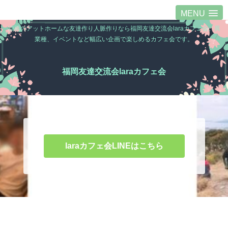
MENU
福岡のアットホームな友達作り人脈作りなら福岡友達交流会laraカフェ会。異
業種、イベントなど幅広い企画で楽しめるカフェ会です。
福岡友達交流会laraカフェ会
laraカフェ会LINEはこちら