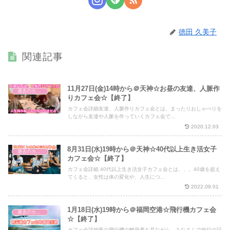
徳田 久美子
関連記事
11月27日(金)14時から＠天神☆お昼の友達、人脈作
過去のカフェ会
りカフェ会☆【終了】
カフェ会詳細友達、人脈作りカフェ会とは、まったりおしゃべりを
しながら友達や人脈を作っていくカフェ会で...
2020.12.03
8月31日(水)19時から＠天神☆40代以上生き活女子
過去のカフェ会
カフェ会☆【終了】
カフェ会詳細 40代以上生き活女子カフェ会とは、、、40歳を超え
てくると、女性は体の変化や、人生につ...
2022.09.01
1月18日(水)19時から＠福岡空港☆飛行機カフェ会
過去のカフェ会
☆【終了】
カフェ会詳細夜の飛行機の離発着を見ながら、みなさんで旅行の話