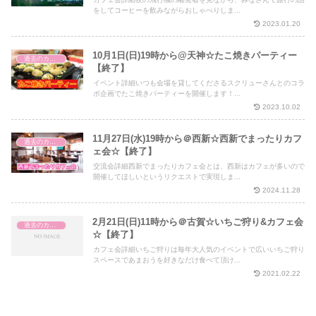
をしてコーヒーを飲みながらおしゃべりしま...
2023.01.20
10月1日(日)19時から@天神☆たこ焼きパーティー
過去のカフェ会
【終了】
イベント詳細いつも会場を貸してくださるスクリューさんとのコラ
ボ企画でたこ焼きパーティーを開催します！...
2023.10.02
11月27日(水)19時から＠西新☆西新でまったりカフ
過去のカフェ会
ェ会☆【終了】
交流会詳細西新でまったりカフェ会とは、西新はカフェが多いので
開催してほしいというリクエストで実現しま...
2024.11.28
2月21日(日)11時から＠古賀☆いちご狩り&カフェ会
過去のカフェ会
☆【終了】
カフェ会詳細いちご狩りは毎年大人気のイベントで広いいちご狩り
スペースであまおうを好きなだけ食べて頂け...
2021.02.22