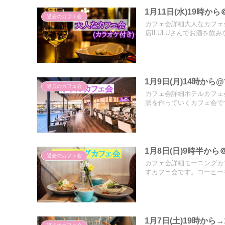
1月11日(水)19時
過去のカフェ会
カフェ会詳細大人なカフェ
店ILULUさんでお酒を飲みな.
1月9日(月)14時か
過去のカフェ会
カフェ会詳細ホテルカフェ
脈を作っていくカフェ会です
1月8日(日)9時半
過去のカフェ会
カフェ会詳細モーニングカ
すカフェ会です。コーヒーを
1月7日(土)19時か