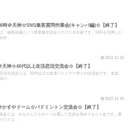
から16時＠天神☆SNS集客質問作業会(キャンバ編)☆【終了】
会は、秘密会議という異業種交流会とのコラボ企画です。SNSを活用した
作...
2022.12.15
から＠天神☆40代以上友活恋活交流会☆【終了】
活恋活交流会とは、40代以上の友達パートナー作りの交流会です。友達、
の...
2022.12.15
から＠かすやドーム☆バドミントン交流会☆【終了】
流会とは、みなさんでスポーツを通して交流を深めてもらう会です。普
リクエ...