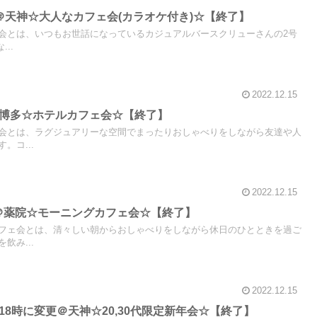
から＠天神☆大人なカフェ会(カラオケ付き)☆【終了】
会とは、いつもお世話になっているカジュアルバースクリューさんの2号
..
2022.12.15
ら@博多☆ホテルカフェ会☆【終了】
会とは、ラグジュアリーな空間でまったりおしゃべりをしながら友達や人
。コ...
2022.12.15
から＠薬院☆モーニングカフェ会☆【終了】
フェ会とは、清々しい朝からおしゃべりをしながら休日のひとときを過ご
飲み...
2022.12.15
ら→18時に変更＠天神☆20,30代限定新年会☆【終了】