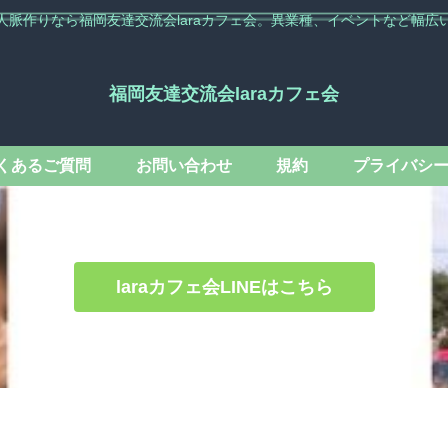
人脈作りなら福岡友達交流会laraカフェ会。異業種、イベントなど幅広
福岡友達交流会laraカフェ会
くあるご質問
お問い合わせ
規約
プライバシ
laraカフェ会LINEはこちら