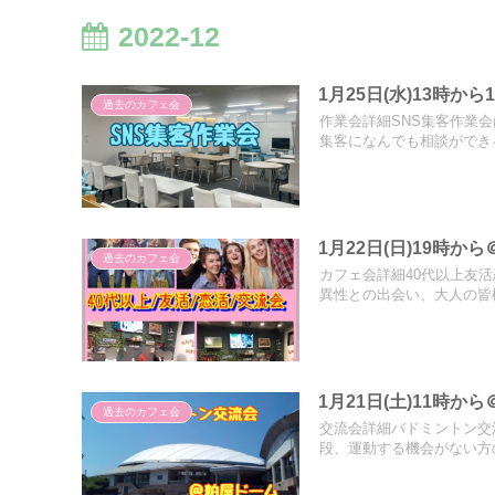
2022-12
1月25日(水)13時
過去のカフェ会
作業会詳細SNS集客作業
集客になんでも相談ができる
1月22日(日)19時
過去のカフェ会
カフェ会詳細40代以上友
異性との出会い、大人の皆様
1月21日(土)11時
過去のカフェ会
交流会詳細バドミントン交
段、運動する機会がない方の