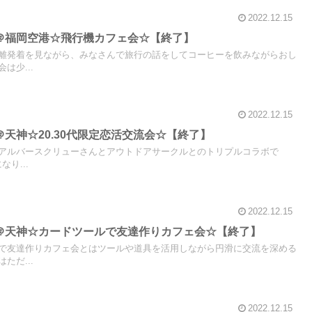
2022.12.15
から＠福岡空港☆飛行機カフェ会☆【終了】
離発着を見ながら、みなさんで旅行の話をしてコーヒーを飲みながらおし
は少...
2022.12.15
ら＠天神☆20.30代限定恋活交流会☆【終了】
アルバースクリューさんとアウトドアサークルとのトリプルコラボで
なり...
2022.12.15
から＠天神☆カードツールで友達作りカフェ会☆【終了】
で友達作りカフェ会とはツールや道具を活用しながら円滑に交流を深める
ただ...
2022.12.15