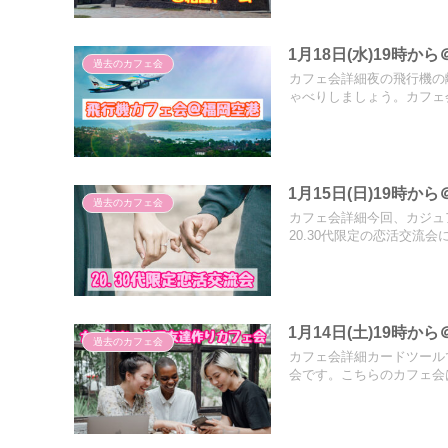
1月18日(水)19時
過去のカフェ会
カフェ会詳細夜の飛行機の
ゃべりしましょう。カフェ会
1月15日(日)19時か
過去のカフェ会
カフェ会詳細今回、カジュ
20.30代限定の恋活交流会に
1月14日(土)19時
過去のカフェ会
カフェ会詳細カードツール
会です。こちらのカフェ会は