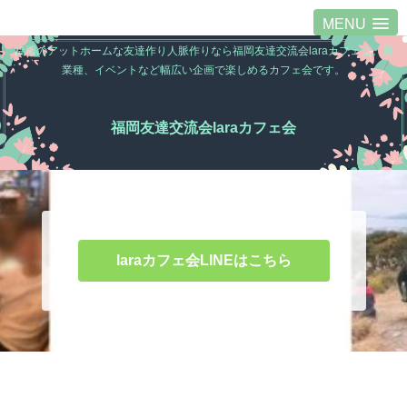
MENU
福岡のアットホームな友達作り人脈作りなら福岡友達交流会laraカフェ会。異
業種、イベントなど幅広い企画で楽しめるカフェ会です。
福岡友達交流会laraカフェ会
laraカフェ会LINEはこちら