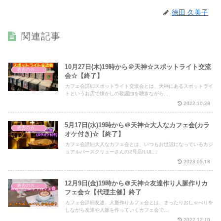
徳田 久美子
関連記事
10月27日(木)19時から＠天神☆スポットライト交流
過去のカフェ会
会☆【終了】
カフェ会詳細スポットライト交流会とは、天神にあるスポットライ
トというお店で懐かしの歌謡曲を聴きながら...
2022.10.28
5月17日(水)19時から＠天神☆大人なカフェ会(カラ
過去のカフェ会
オケ付き)☆【終了】
カフェ会詳細大人なカフェ会とは、いつもお世話になっているカジ
ュアルバースクリューさんの2号店ILUL...
2023.05.18
12月9日(金)19時から＠天神☆友達作り人脈作りカ
過去のカフェ会
フェ会☆【代理主催】終了
カフェ会詳細友達、人脈作りカフェ会とは、まったりおしゃべりを
しながら友達や人脈を作っていくカフェ会で...
2022.12.10