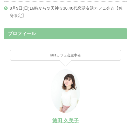
8月9日(日)16時から＠天神☆30.40代恋活友活カフェ会☆【独
身限定】
プロフィール
laraカフェ会主宰者
徳田 久美子