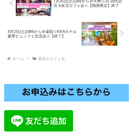
7月26日(土)15時から＠天神☆20.30代恋
活 &友活カフェ会☆【独身限定】終了
8月2日(土)18時から＠薬院☆KKRホテル
豪華ビュッフェ交流会☆【終了】
ホーム
過去のカフェ会