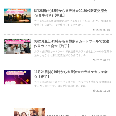
8月28日(土)18時から＠天神☆20,30代限定交流会
過去のカフェ会
☆(食事付き)【中止】
カフェ会詳細20,30代限定のカフェ会をしていましたが、今回はお
食事をしながら、友達作りをしませんか...
2021.09.01
9月23日(土)19時から＠博多☆カードツールで友達
過去のカフェ会
作りカフェ会☆【終了】
カフェ会詳細カードツールで友達作りカフェ会とはツールや道具を
活用しながら円滑に交流を深める会です。今...
2023.09.24
11月24日(水)19時から＠天神☆カラオケカフェ会
過去のカフェ会
☆【終了】
カフェ会詳細カラオケカフェ会とは、カラオケを通して友達作りを
するカフェ会です。コロナ対策のため、1部...
2021.11.25