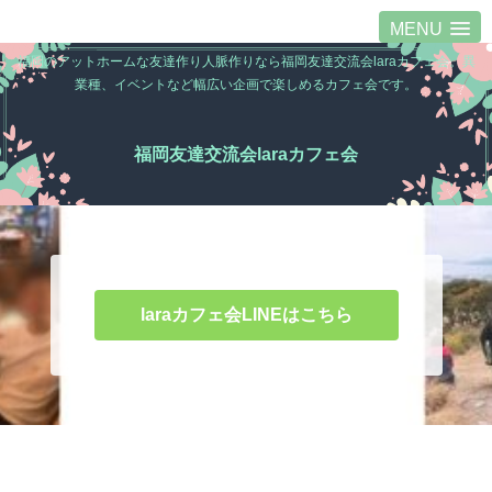
MENU
福岡のアットホームな友達作り人脈作りなら福岡友達交流会laraカフェ会。異
業種、イベントなど幅広い企画で楽しめるカフェ会です。
福岡友達交流会laraカフェ会
laraカフェ会LINEはこちら