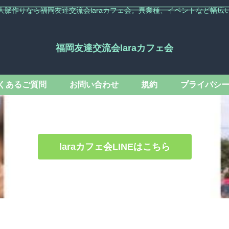
人脈作りなら福岡友達交流会laraカフェ会。異業種、イベントなど幅広
福岡友達交流会laraカフェ会
くあるご質問
お問い合わせ
規約
プライバシ
laraカフェ会LINEはこちら