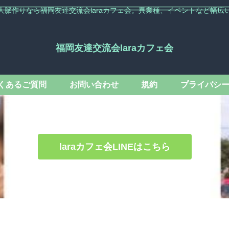
人脈作りなら福岡友達交流会laraカフェ会。異業種、イベントなど幅広
福岡友達交流会laraカフェ会
くあるご質問
お問い合わせ
規約
プライバシ
laraカフェ会LINEはこちら