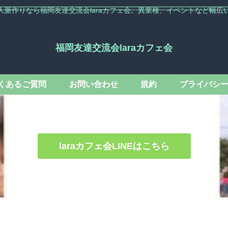
人脈作りなら福岡友達交流会laraカフェ会。異業種、イベントなど幅広
福岡友達交流会laraカフェ会
くあるご質問
お問い合わせ
規約
プライバシ
laraカフェ会LINEはこちら