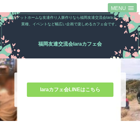
MENU
福岡のアットホームな友達作り人脈作りなら福岡友達交流会laraカフェ会。異
業種、イベントなど幅広い企画で楽しめるカフェ会です。
福岡友達交流会laraカフェ会
laraカフェ会LINEはこちら