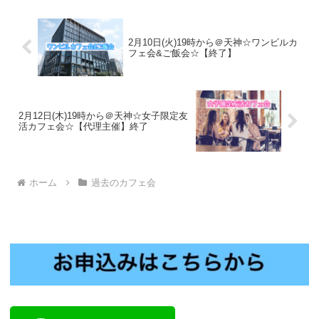
2月10日(火)19時から＠天神☆ワンビルカ
フェ会&ご飯会☆【終了】
2月12日(木)19時から＠天神☆女子限定友
活カフェ会☆【代理主催】終了
ホーム
過去のカフェ会