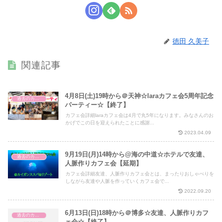
徳田 久美子
関連記事
4月8日(土)19時から＠天神☆laraカフェ会5周年記念
過去のカフェ会
パーティー☆【終了】
カフェ会詳細laraカフェ会は4月で丸5年になります。みなさんのお
かげでこの日を迎えられたことに感謝...
2023.04.09
9月19日(月)14時から@海の中道☆ホテルで友達、
過去のカフェ会
人脈作りカフェ会【延期】
カフェ会詳細友達、人脈作りカフェ会とは、まったりおしゃべりを
しながら友達や人脈を作っていくカフェ会で...
2022.09.20
6月13日(日)18時から＠博多☆友達、人脈作りカフ
過去のカフェ会
ェ会☆【終了】