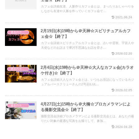
カフェ会詳細友達、人脈作りカフェ会とは、まったりおしゃべりを
しながら友達や人脈を作っていくカフェ会で...
2021.06.24
2月19日(木)19時から＠天神☆スピリチュアルカフ
過去のカフェ会
ェ会☆【終了】
カフェ会詳細スピリチュアルカフェ会とは、占いや霊視、宇宙人や
天使などのお話まで摩訶不思議なお話を皆さ...
2026.02.20
2月4日(水)19時から＠天神☆大人なカフェ会(カラオ
過去のカフェ会
ケ付き)☆【終了】
カフェ会詳細大人なカフェ会とは、いつもお世話になっているカジ
ュアルバースクリューさんの2号店ILUL...
2026.02.05
4月27日(土)15時から＠大橋☆プロカメラマンによ
過去のカフェ会
る撮影交流会☆【終了】
撮影交流会詳細プロカメラマンによる撮影交流会とは、あなたの撮
りたい対象の最適な写真をお撮りして、参加...
2024.04.28