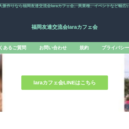
人脈作りなら福岡友達交流会laraカフェ会。異業種、イベントなど幅広
福岡友達交流会laraカフェ会
くあるご質問
お問い合わせ
規約
プライバシ
laraカフェ会LINEはこちら