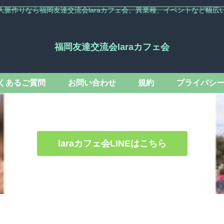
人脈作りなら福岡友達交流会laraカフェ会。異業種、イベントなど幅広
福岡友達交流会laraカフェ会
くあるご質問
お問い合わせ
規約
プライバシ
laraカフェ会LINEはこちら