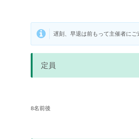
遅刻、早退は前もって主催者にご
定員
8名前後