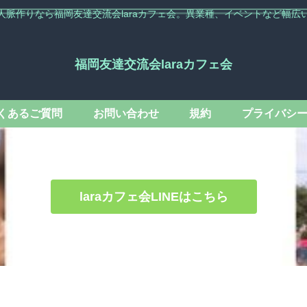
人脈作りなら福岡友達交流会laraカフェ会。異業種、イベントなど幅広
福岡友達交流会laraカフェ会
くあるご質問
お問い合わせ
規約
プライバシ
laraカフェ会LINEはこちら