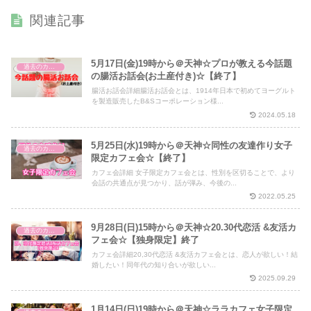
関連記事
5月17日(金)19時から＠天神☆プロが教える今話題
過去のカフェ会
の腸活お話会(お土産付き)☆【終了】
腸活お話会詳細腸活お話会とは、1914年日本で初めてヨーグルト
を製造販売したB&Sコーポレーション様...
2024.05.18
5月25日(水)19時から＠天神☆同性の友達作り女子
過去のカフェ会
限定カフェ会☆【終了】
カフェ会詳細 女子限定カフェ会とは、性別を区切ることで、より
会話の共通点が見つかり、話が弾み、今後の...
2022.05.25
9月28日(日)15時から＠天神☆20.30代恋活 &友活カ
過去のカフェ会
フェ会☆【独身限定】終了
カフェ会詳細20,30代恋活 &友活カフェ会とは、恋人が欲しい！結
婚したい！同年代の知り合いが欲しい...
2025.09.29
1月14日(日)19時から＠天神☆ララカフェ女子限定