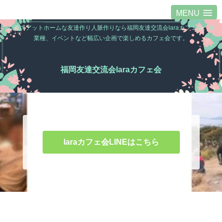
MENU
福岡のアットホームな友達作り人脈作りなら福岡友達交流会laraカフェ会。異
業種、イベントなど幅広い企画で楽しめるカフェ会です。
福岡友達交流会laraカフェ会
laraカフェ会LINEはこちら