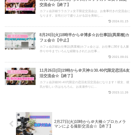
過去のカフェ会
交流会☆【終了】
カフェ会詳細ララカフェ女子限定交流会は、お食事付きの交流会に
なります。女性だけで盛り上がる話を美味し...
2024.01.15
8月24日(火)18時半から＠博多☆お仕事話(異業種)カ
過去のカフェ会
フェ会☆【中止】
カフェ会詳細お仕事話(異業種)カフェ会とは、お仕事に関する人脈
作りや今までいろんな経験をされたお仕事...
2021.09.01
11月26日(日)19時から＠天神☆30.40代限定恋活&友
過去のカフェ会
活交流会☆【終了】
カフェ会詳細30.40代限定の恋活友活交流会になります！彼女、彼
氏が欲しい方はもちろん、お友達作りに...
2023.11.26
2月27日(火)10時から＠大橋☆プロカメラ
マンによる撮影交流会☆【終了】