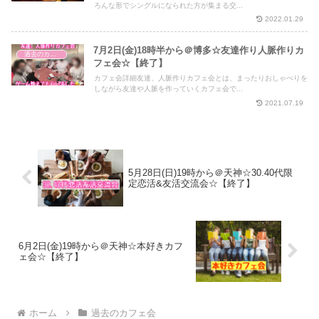
ろんな形でシングルになられた方が集まる交...
2022.01.29
7月2日(金)18時半から＠博多☆友達作り人脈作りカ
過去のカフェ会
フェ会☆【終了】
カフェ会詳細友達、人脈作りカフェ会とは、まったりおしゃべりを
しながら友達や人脈を作っていくカフェ会で...
2021.07.19
5月28日(日)19時から＠天神☆30.40代限
定恋活&友活交流会☆【終了】
6月2日(金)19時から＠天神☆本好きカフ
ェ会☆【終了】
ホーム
過去のカフェ会