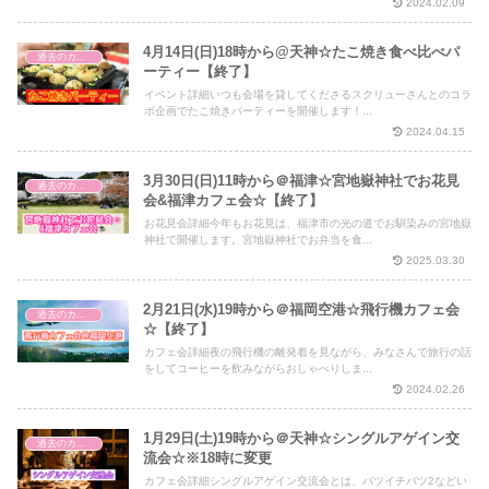
2024.02.09
4月14日(日)18時から@天神☆たこ焼き食べ比べパ
過去のカフェ会
ーティー【終了】
イベント詳細いつも会場を貸してくださるスクリューさんとのコラ
ボ企画でたこ焼きパーティーを開催します！...
2024.04.15
3月30日(日)11時から＠福津☆宮地嶽神社でお花見
過去のカフェ会
会&福津カフェ会☆【終了】
お花見会詳細今年もお花見は、福津市の光の道でお馴染みの宮地嶽
神社で開催します。宮地嶽神社でお弁当を食...
2025.03.30
2月21日(水)19時から＠福岡空港☆飛行機カフェ会
過去のカフェ会
☆【終了】
カフェ会詳細夜の飛行機の離発着を見ながら、みなさんで旅行の話
をしてコーヒーを飲みながらおしゃべりしま...
2024.02.26
1月29日(土)19時から＠天神☆シングルアゲイン交
過去のカフェ会
流会☆※18時に変更
カフェ会詳細シングルアゲイン交流会とは、バツイチバツ2などい