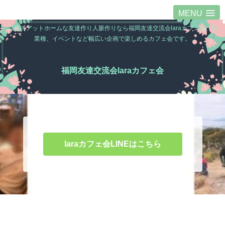
MENU
福岡のアットホームな友達作り人脈作りなら福岡友達交流会laraカフェ会。異
業種、イベントなど幅広い企画で楽しめるカフェ会です。
福岡友達交流会laraカフェ会
laraカフェ会LINEはこちら