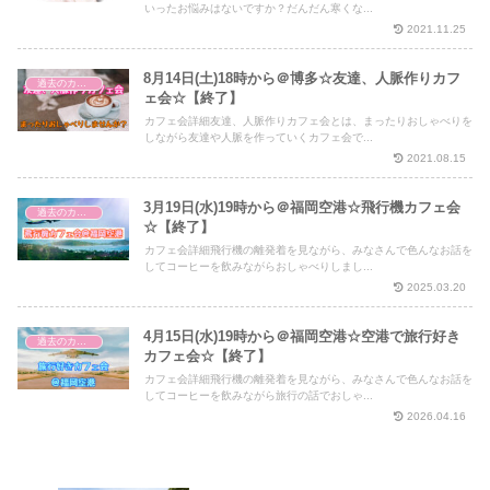
いったお悩みはないですか？だんだん寒くな...
2021.11.25
8月14日(土)18時から＠博多☆友達、人脈作りカフ
過去のカフェ会
ェ会☆【終了】
カフェ会詳細友達、人脈作りカフェ会とは、まったりおしゃべりを
しながら友達や人脈を作っていくカフェ会で...
2021.08.15
3月19日(水)19時から＠福岡空港☆飛行機カフェ会
過去のカフェ会
☆【終了】
カフェ会詳細飛行機の離発着を見ながら、みなさんで色んなお話を
してコーヒーを飲みながらおしゃべりしまし...
2025.03.20
4月15日(水)19時から＠福岡空港☆空港で旅行好き
過去のカフェ会
カフェ会☆【終了】
カフェ会詳細飛行機の離発着を見ながら、みなさんで色んなお話を
してコーヒーを飲みながら旅行の話でおしゃ...
2026.04.16