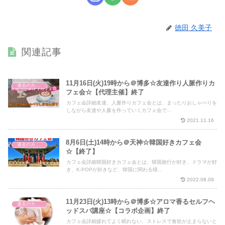
徳田 久美子
関連記事
11月16日(火)19時から＠博多☆友達作り人脈作りカ
過去のカフェ会
フェ会☆【代理主催】終了
カフェ会詳細友達、人脈作りカフェ会とは、まったりおしゃべりを
しながら友達や人脈を作っていくカフェ会で...
2021.11.16
8月6日(土)14時から＠天神☆韓国好きカフェ会
過去のカフェ会
☆【終了】
カフェ会詳細韓国好きカフェ会とは、韓国旅行が好き、ドラマが好
き、K-POPが好きなど、韓国に関わる様...
2022.08.09
11月23日(火)13時から＠博多☆アロマ香るセルフヘ
過去のカフェ会
ッドスパ講座☆【コラボ企画】終了
カフェ会詳細疲れてよく眠れない、ストレスで食欲が止まらないと