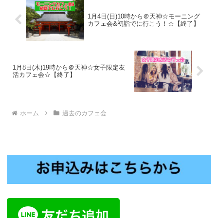
1月4日(日)10時から＠天神☆モーニング
カフェ会&初詣でに行こう！☆【終了】
1月8日(木)19時から＠天神☆女子限定友
活カフェ会☆【終了】
ホーム
過去のカフェ会