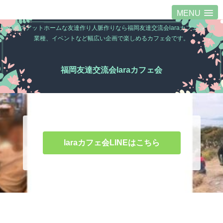
MENU
福岡のアットホームな友達作り人脈作りなら福岡友達交流会laraカフェ会。異
業種、イベントなど幅広い企画で楽しめるカフェ会です。
福岡友達交流会laraカフェ会
laraカフェ会LINEはこちら