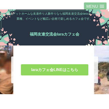
MENU
福岡のアットホームな友達作り人脈作りなら福岡友達交流会laraカフェ会。異
業種、イベントなど幅広い企画で楽しめるカフェ会です。
福岡友達交流会laraカフェ会
laraカフェ会LINEはこちら