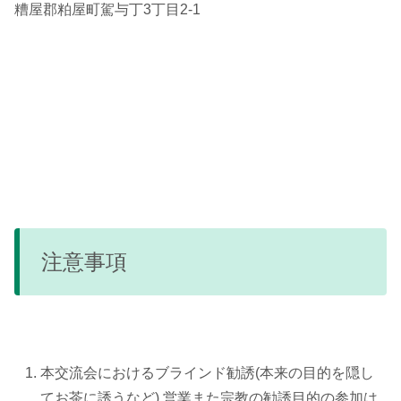
糟屋郡粕屋町駕与丁3丁目2-1
注意事項
本交流会におけるブラインド勧誘(本来の目的を隠し
てお茶に誘うなど),営業また宗教の勧誘目的の参加は