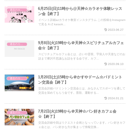
6月25日(日)11時から@天神☆カラオケ体験レッス
過去のカフェ会
ン会【終了】
イベント詳細azカラオケ教室インスタグラム この投稿をInstagram
で見る A♪Z karaok...
2023.06.27
9月8日(火)19時から＠天神☆スピリチュアルカフェ
過去のカフェ会
会☆【終了】
スピリチュアルカフェ会とは、占いや霊視、宇宙人や天使などのお
話まで摩訶不思議なお話をする会です。カフ...
2020.09.10
1月20日(土)15時から＠かすやドーム☆バドミント
過去のカフェ会
ン交流会【終了】
交流会詳細バドミントン交流会とは、みなさんでスポーツを通して
交流を深めてもらう会です。普段、運動する...
2024.01.21
7月2日(火)19時から＠天神☆パン好きカフェ会
過去のカフェ会
☆【終了】
交流会詳細今回はリクエスト企画となっっています。パン好きカフ
ェ会とは、パン好きな方が集まって情報交換...