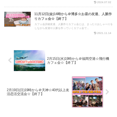
2024.07.02
11月12日(金)14時から＠博多☆お昼の友達、人脈作
過去のカフェ会
りカフェ会☆【終了】
カフェ会詳細友達、人脈作りカフェ会とは、まったりおしゃべりを
しながら友達や人脈を作っていくカフェ会で...
2021.11.14
2月15日(水)19時から＠福岡空港☆飛行機
カフェ会☆【終了】
2月19日(日)19時から＠天神☆40代以上友
活恋活交流会☆【終了】