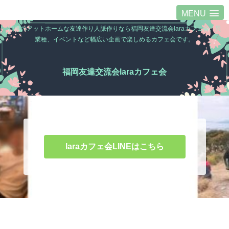
MENU
福岡のアットホームな友達作り人脈作りなら福岡友達交流会laraカフェ会。異
業種、イベントなど幅広い企画で楽しめるカフェ会です。
福岡友達交流会laraカフェ会
laraカフェ会LINEはこちら