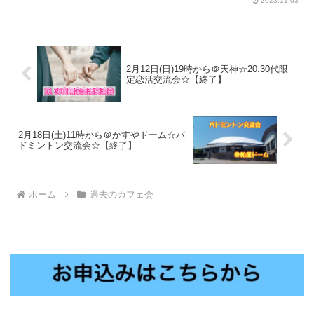
2023.11.03
2月12日(日)19時から＠天神☆20.30代限
定恋活交流会☆【終了】
2月18日(土)11時から＠かすやドーム☆バ
ドミントン交流会☆【終了】
ホーム
過去のカフェ会