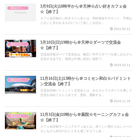
3月9日(火)18時半から＠天神☆占い好きカフェ会
過去のカフェ会
☆【終了】
カフェ会詳細占い好きカフェ会とは、四柱推命やタロット、手相な
ど占いと言われるものについて楽しくお話を...
2021.03.12
3月10日(日)19時から＠天神☆ダーツで交流会
過去のカフェ会
☆【終了】
交流会詳細ダーツで交流会は、幅広い年代でダーツを楽しみながら
交流する会です。場所は中洲に程近い場所で...
2024.03.11
11月16日(土)13時から＠コミセン和白☆バドミント
過去のカフェ会
ン交流会【終了】
交流会詳細バドミントン交流会とは、みなさんでスポーツを通して
交流を深めてもらう会です。普段、運動する...
2024.11.16
11月3日(金)10時から＠薬院☆モーニングカフェ会
過去のカフェ会
☆【終了】
カフェ会詳細モーニングカフェ会とは、清々しい朝からおしゃべり
をしながら休日のひとときを過ごすカフェ会...