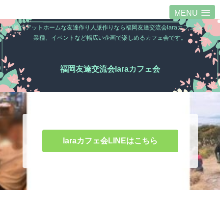
MENU
福岡のアットホームな友達作り人脈作りなら福岡友達交流会laraカフェ会。異
業種、イベントなど幅広い企画で楽しめるカフェ会です。
福岡友達交流会laraカフェ会
laraカフェ会LINEはこちら