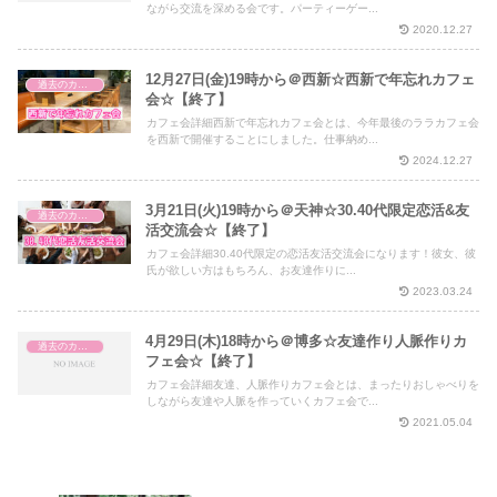
ながら交流を深める会です。パーティーゲー...
2020.12.27
12月27日(金)19時から＠西新☆西新で年忘れカフェ
過去のカフェ会
会☆【終了】
カフェ会詳細西新で年忘れカフェ会とは、今年最後のララカフェ会
を西新で開催することにしました。仕事納め...
2024.12.27
3月21日(火)19時から＠天神☆30.40代限定恋活&友
過去のカフェ会
活交流会☆【終了】
カフェ会詳細30.40代限定の恋活友活交流会になります！彼女、彼
氏が欲しい方はもちろん、お友達作りに...
2023.03.24
4月29日(木)18時から＠博多☆友達作り人脈作りカ
過去のカフェ会
フェ会☆【終了】
カフェ会詳細友達、人脈作りカフェ会とは、まったりおしゃべりを
しながら友達や人脈を作っていくカフェ会で...
2021.05.04