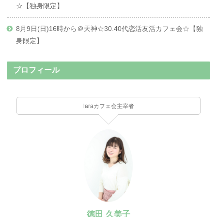
☆【独身限定】
8月9日(日)16時から＠天神☆30.40代恋活友活カフェ会☆【独
身限定】
プロフィール
laraカフェ会主宰者
徳田 久美子