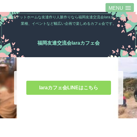
MENU
福岡のアットホームな友達作り人脈作りなら福岡友達交流会laraカフェ会。異
業種、イベントなど幅広い企画で楽しめるカフェ会です。
福岡友達交流会laraカフェ会
laraカフェ会LINEはこちら