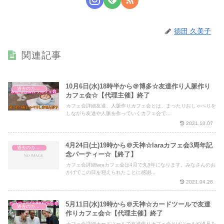
徳田 久美子
関連記事
10月6日(水)18時半から＠博多☆友達作り人脈作り
過去のカフェ会
カフェ会☆【代理主催】終了
カフェ会詳細友達、人脈作りカフェ会とは、まったりおしゃべりを
しながら友達や人脈を作っていくカフェ会で...
2021.10.07
4月24日(土)19時から＠天神☆laraカフェ会3周年記
過去のカフェ会
念パーティー☆【終了】
カフェ会詳細laraカフェ会は4月で丸3年になります。みなさんのお
かげでこの日を迎えられたことに感謝...
2021.04.28
5月11日(水)19時から＠天神☆カードツールで友達
過去のカフェ会
作りカフェ会☆【代理主催】終了
カフェ会詳細カードツールで友達作りカフェ会とはツールや道具を