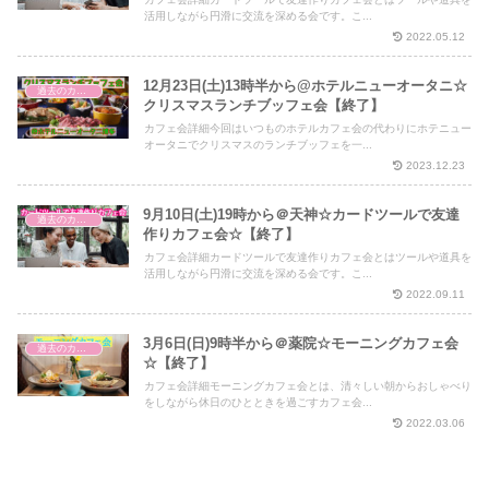
活用しながら円滑に交流を深める会です。こ...
2022.05.12
12月23日(土)13時半から@ホテルニューオータニ☆
過去のカフェ会
クリスマスランチブッフェ会【終了】
カフェ会詳細今回はいつものホテルカフェ会の代わりにホテニュー
オータニでクリスマスのランチブッフェを一...
2023.12.23
9月10日(土)19時から＠天神☆カードツールで友達
過去のカフェ会
作りカフェ会☆【終了】
カフェ会詳細カードツールで友達作りカフェ会とはツールや道具を
活用しながら円滑に交流を深める会です。こ...
2022.09.11
3月6日(日)9時半から＠薬院☆モーニングカフェ会
過去のカフェ会
☆【終了】
カフェ会詳細モーニングカフェ会とは、清々しい朝からおしゃべり
をしながら休日のひとときを過ごすカフェ会...
2022.03.06