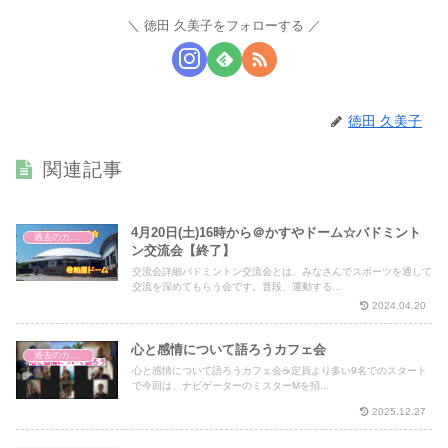
徳田 久美子をフォローする
徳田 久美子
関連記事
4月20日(土)16時から＠かすやドーム☆バドミント
過去のカフェ会
ン交流会【終了】
交流会詳細バドミントン交流会とは、みなさんでスポーツを通して
交流を深めてもらう会です。普段、運動する...
2024.04.20
心と感情について語ろうカフェ会
過去のカフェ会
心と感情について語ろうカフェ会☕️定員より多い9名でのスタート
で今回は、ナビゲーターのミスターMを招...
2025.12.27