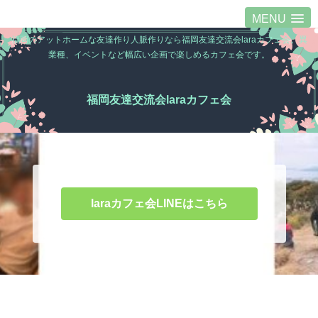
MENU
福岡のアットホームな友達作り人脈作りなら福岡友達交流会laraカフェ会。異
業種、イベントなど幅広い企画で楽しめるカフェ会です。
福岡友達交流会laraカフェ会
laraカフェ会LINEはこちら