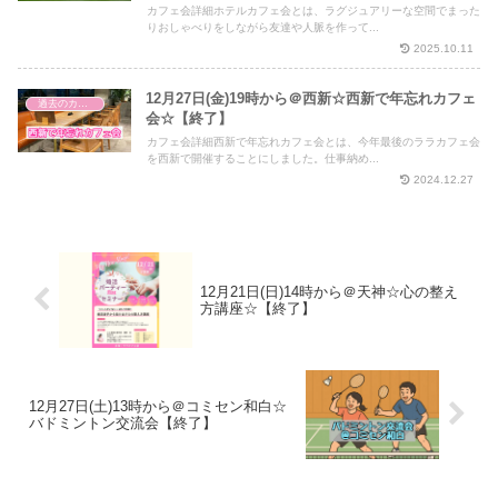
カフェ会詳細ホテルカフェ会とは、ラグジュアリーな空間でまった
りおしゃべりをしながら友達や人脈を作って...
2025.10.11
12月27日(金)19時から＠西新☆西新で年忘れカフェ
過去のカフェ会
会☆【終了】
カフェ会詳細西新で年忘れカフェ会とは、今年最後のララカフェ会
を西新で開催することにしました。仕事納め...
2024.12.27
12月21日(日)14時から＠天神☆心の整え
方講座☆【終了】
12月27日(土)13時から＠コミセン和白☆
バドミントン交流会【終了】