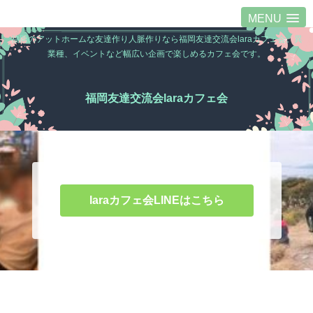
MENU
福岡のアットホームな友達作り人脈作りなら福岡友達交流会laraカフェ会。異
業種、イベントなど幅広い企画で楽しめるカフェ会です。
福岡友達交流会laraカフェ会
laraカフェ会LINEはこちら