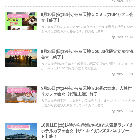
2024.01.07
8月10日(火)18時から＠天神☆コミュ力UPカフェ会
過去のカフェ会
☆【終了】
カフェ会詳細コミュ力UPカフェ会とはツールや道具を活用しなが
ら円滑に交流を深める会です。交流会に参加...
2021.08.14
8月28日(日)19時から＠天神☆20,30代限定立食交流
過去のカフェ会
会☆【終了】
カフェ会詳細3ヶ月ほど年齢限定の恋活交流会を開催していました
が、今回は20,30代限定の立食での交流...
2022.08.29
5月26日(木)14時から＠天神☆お昼の友達、人脈作
過去のカフェ会
りカフェ会☆【代理主催】終了
カフェ会詳細友達、人脈作りカフェ会とは、まったりおしゃべりを
しながら友達や人脈を作っていくカフェ会で...
2022.05.26
10月11日(土)14時から@海の中道☆志賀島ランチ&
過去のカフェ会
ホテルカフェ会☆【ザ・ルイガンズスパ&リゾー
ト】終了