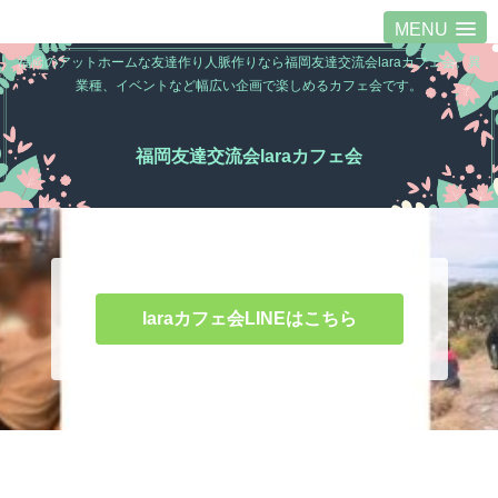
MENU
福岡のアットホームな友達作り人脈作りなら福岡友達交流会laraカフェ会。異
業種、イベントなど幅広い企画で楽しめるカフェ会です。
福岡友達交流会laraカフェ会
laraカフェ会LINEはこちら