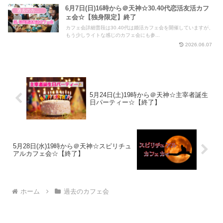
6月7日(日)16時から＠天神☆30.40代恋活友活カフ
過去のカフェ会
ェ会☆【独身限定】終了
カフェ会詳細普段は30.40代は婚活カフェ会を開催していますが、
もう少しライトな感じのカフェ会にも参...
2026.06.07
5月24日(土)19時から＠天神☆主宰者誕生
日パーティー☆【終了】
5月28日(水)19時から＠天神☆スピリチュ
アルカフェ会☆【終了】
ホーム
過去のカフェ会