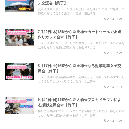
ン交流会【終了】
交流会詳細バドミントン交流会とは、みなさんでスポーツを通して
交流を深めてもらう会です。普段、運動する...
2023.08.28
7月22日(木)18時から＠天神☆カードツールで友達
過去のカフェ会
作りカフェ会☆【終了】
カフェ会詳細カードツールで友達作りカフェ会とはツールや道具を
活用しながら円滑に交流を深める会です。こ...
2021.07.25
8月17日(土)16時から＠天神☆ゆる起業副業女子交
過去のカフェ会
流会【終了】
カフェ会詳細ゆる起業副業女子交流会とは、起業している女性、も
しくは起業したいと考えている方、まだ何を...
2024.08.18
9月24日(日)14時から＠大橋☆プロカメラマンによ
過去のカフェ会
る撮影交流会☆【終了】
撮影交流会詳細プロカメラマンによる撮影交流会とは、あなたの撮
りたい対象の最適な写真をお撮りして、参加...
2023.09.25