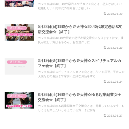
カフェ会詳細30、40代恋活 &友活カフェ会とは、恋人が欲しい！
結婚したい！同年代の知り合いが欲しい...
2025.05.30
5月28日(日)19時から＠天神☆30.40代限定恋活&友
過去のカフェ会
活交流会☆【終了】
カフェ会詳細30.40代限定の恋活友活交流会になります！彼女、彼
氏が欲しい方はもちろん、お友達作りに...
2023.05.29
3月19日(金)18時半から＠天神☆スピリチュアルカ
過去のカフェ会
フェ会☆【終了】
カフェ会詳細スピリチュアルカフェ会とは、占いや霊視、宇宙人や
天使などのお話まで摩訶不思議なお話をする...
2021.03.24
8月26日(土)16時半から＠天神☆ゆる起業副業女子
過去のカフェ会
交流会☆【終了】
カフェ会詳細ゆる起業副業女子交流会とは、起業している女性、も
しくは起業したいと考えている方、まだ何を...
2023.08.27