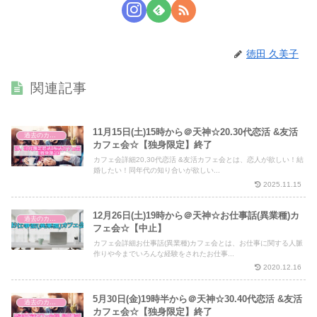
徳田 久美子
関連記事
11月15日(土)15時から＠天神☆20.30代恋活 &友活
過去のカフェ会
カフェ会☆【独身限定】終了
カフェ会詳細20,30代恋活 &友活カフェ会とは、恋人が欲しい！結
婚したい！同年代の知り合いが欲しい...
2025.11.15
12月26日(土)19時から＠天神☆お仕事話(異業種)カ
過去のカフェ会
フェ会☆【中止】
カフェ会詳細お仕事話(異業種)カフェ会とは、お仕事に関する人脈
作りや今までいろんな経験をされたお仕事...
2020.12.16
5月30日(金)19時半から＠天神☆30.40代恋活 &友活
過去のカフェ会
カフェ会☆【独身限定】終了