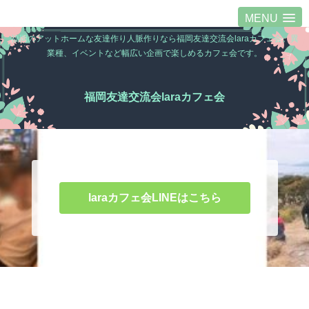
MENU
福岡のアットホームな友達作り人脈作りなら福岡友達交流会laraカフェ会。異
業種、イベントなど幅広い企画で楽しめるカフェ会です。
福岡友達交流会laraカフェ会
laraカフェ会LINEはこちら