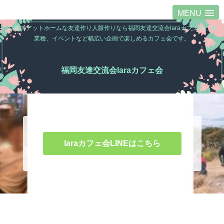
MENU
福岡のアットホームな友達作り人脈作りなら福岡友達交流会laraカフェ会。異
業種、イベントなど幅広い企画で楽しめるカフェ会です。
福岡友達交流会laraカフェ会
laraカフェ会LINEはこちら