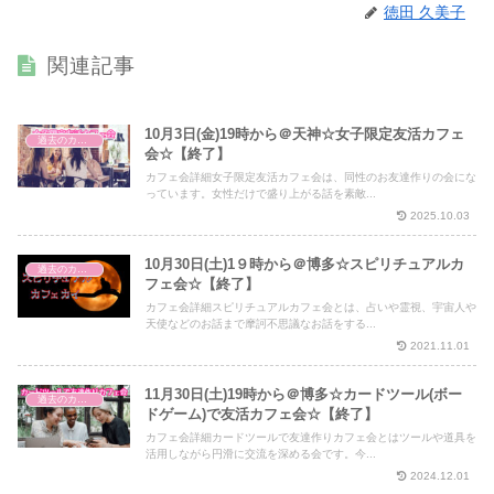
徳田 久美子
関連記事
10月3日(金)19時から＠天神☆女子限定友活カフェ
過去のカフェ会
会☆【終了】
カフェ会詳細女子限定友活カフェ会は、同性のお友達作りの会にな
っています。女性だけで盛り上がる話を素敵...
2025.10.03
10月30日(土)1９時から＠博多☆スピリチュアルカ
過去のカフェ会
フェ会☆【終了】
カフェ会詳細スピリチュアルカフェ会とは、占いや霊視、宇宙人や
天使などのお話まで摩訶不思議なお話をする...
2021.11.01
11月30日(土)19時から＠博多☆カードツール(ボー
過去のカフェ会
ドゲーム)で友活カフェ会☆【終了】
カフェ会詳細カードツールで友達作りカフェ会とはツールや道具を
活用しながら円滑に交流を深める会です。今...
2024.12.01