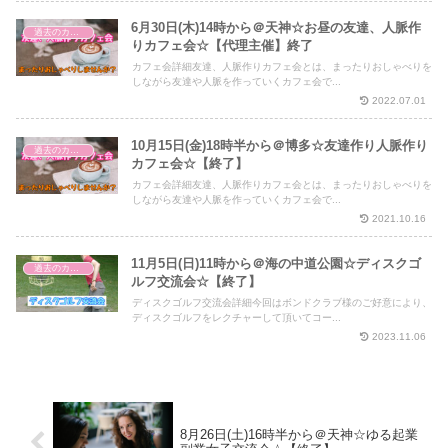
6月30日(木)14時から＠天神☆お昼の友達、人脈作
過去のカフェ会
りカフェ会☆【代理主催】終了
カフェ会詳細友達、人脈作りカフェ会とは、まったりおしゃべりを
しながら友達や人脈を作っていくカフェ会で...
2022.07.01
10月15日(金)18時半から＠博多☆友達作り人脈作り
過去のカフェ会
カフェ会☆【終了】
カフェ会詳細友達、人脈作りカフェ会とは、まったりおしゃべりを
しながら友達や人脈を作っていくカフェ会で...
2021.10.16
11月5日(日)11時から＠海の中道公園☆ディスクゴ
過去のカフェ会
ルフ交流会☆【終了】
ディスクゴルフ交流会詳細今回はボンドクラブ様のご好意により、
ディスクゴルフをレクチャーして頂いてコー...
2023.11.06
8月26日(土)16時半から＠天神☆ゆる起業