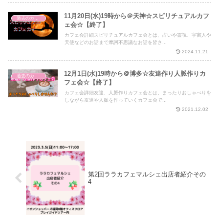
11月20日(水)19時から＠天神☆スピリチュアルカフ
過去のカフェ会
ェ会☆【終了】
カフェ会詳細スピリチュアルカフェ会とは、占いや霊視、宇宙人や
天使などのお話まで摩訶不思議なお話を皆さ...
2024.11.21
12月1日(水)19時から＠博多☆友達作り人脈作りカ
過去のカフェ会
フェ会☆【終了】
カフェ会詳細友達、人脈作りカフェ会とは、まったりおしゃべりを
しながら友達や人脈を作っていくカフェ会で...
2021.12.02
第2回ララカフェマルシェ出店者紹介その
4