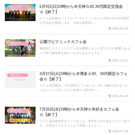
6月9日(日)19時から＠天神☆20,30代限定交流会
過去のカフェ会
☆【終了】
カフェ会詳細カジュアルバースクリューさんと合同の20,30代限定
の交流会を開催します。今回は着席型に...
2024.06.10
公園でピクニックカフェ会
過去のカフェ会
梅雨前にピクニックカフェ会を開催しました😊コロナの影響もある
んで外で解放感を味わいながらみなさんでお...
2025.12.27
4月27日(火)19時から＠博多☆20、30代限定カフェ
過去のカフェ会
会☆【終了】
カフェ会詳細20、30代限定カフェ会とは、近い年齢の方がまった
りおしゃべりをしながら友達や人脈を作っ...
2021.04.28
7月26日(水)19時から＠天神☆本好きカフェ会
過去のカフェ会
☆【終了】
カフェ会詳細本好きカフェ会とは、本好きな方が集まるカフェ会で
す。今回はリクエストにより実現しました！...
2023.07.29