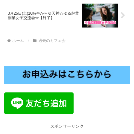
3月25日(土)16時半から＠天神☆ゆる起業
副業女子交流会☆【終了】
ホーム
過去のカフェ会
スポンサーリンク