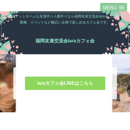
MENU
福岡のアットホームな友達作り人脈作りなら福岡友達交流会laraカフェ会。異
業種、イベントなど幅広い企画で楽しめるカフェ会です。
福岡友達交流会laraカフェ会
laraカフェ会LINEはこちら