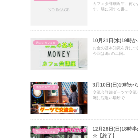
カフェ会詳細近年、何か
す。腸に関する書...
10月21日(水)19
過去のカフェ会
お金の基本知識を身につ
今回は8日の二回...
3月10日(日)19
過去のカフェ会
交流会詳細ダーツで交流
洲に程近い場所で...
12月28日(日)1
過去のカフェ会
☆【終了】