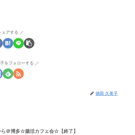
シェアする
美子をフォローする
徳田 久美子
時半から＠博多☆腸活カフェ会☆【終了】