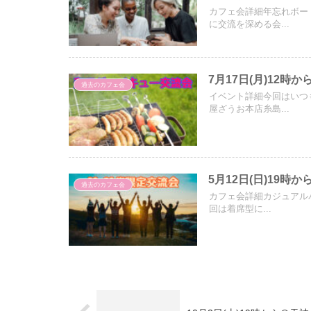
カフェ会詳細年忘れボー
に交流を深める会...
7月17日(月)12
過去のカフェ会
イベント詳細今回はいつ
屋ざうお本店糸島...
5月12日(日)19時
過去のカフェ会
カフェ会詳細カジュアルバ
回は着席型に...