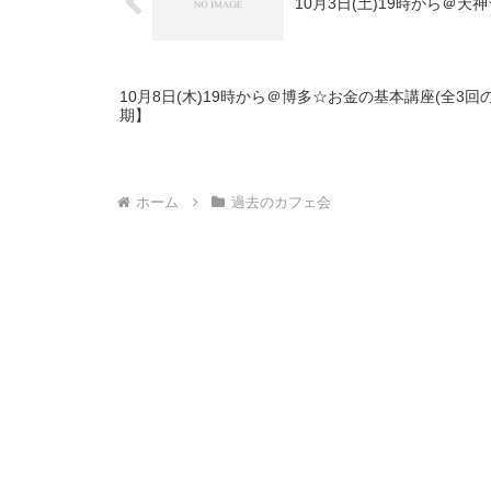
10月3日(土)19時から＠
10月8日(木)19時から＠博多☆お金の基本講座(全3回
期】
ホーム
過去のカフェ会