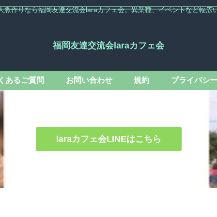
人脈作りなら福岡友達交流会laraカフェ会。異業種、イベントなど幅広
福岡友達交流会laraカフェ会
くあるご質問
お問い合わせ
規約
プライバシ
laraカフェ会LINEはこちら