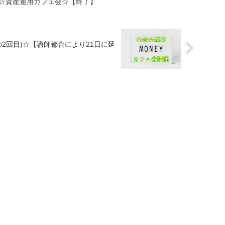
天神☆資産運用カフェ会☆【終了】
の2回目)☆【講師都合により21日に延