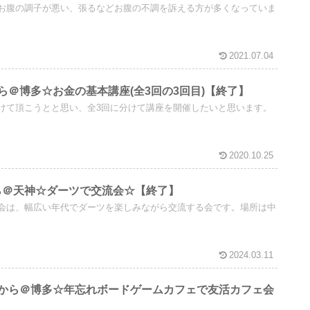
お腹の調子が悪い、張るなどお腹の不調を訴える方が多くなっていま
2021.07.04
時から＠博多☆お金の基本講座(全3回の3回目)【終了】
けて頂こうとと思い、全3回に分けて講座を開催したいと思います。
2020.10.25
時から＠天神☆ダーツで交流会☆【終了】
会は、幅広い年代でダーツを楽しみながら交流する会です。場所は中
2024.03.11
8時半から＠博多☆年忘れボードゲームカフェで友活カフェ会