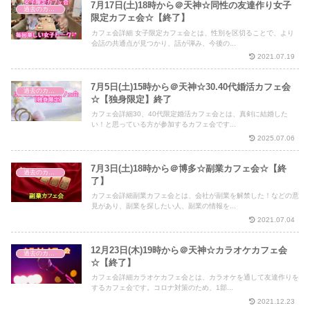
7月17日(土)18時から＠天神☆同性の友達作り女子
過去のカフェ会
限定カフェ会☆【終了】
カフェ会詳細 女子限定カフェ会とは、性別を区切ることで、より
会話の共通点が見つかり、話が弾み、今後の...
2021.07.19
7月5日(土)15時から＠天神☆30.40代婚活カフェ会
過去のカフェ会
☆【独身限定】終了
カフェ会詳細30、40代限定婚活カフェ会とは、真剣に結婚した
い！と思っている方が参加するカフェ会です...
2025.07.06
7月3日(土)18時から＠博多☆副業カフェ会☆【終
過去のカフェ会
了】
カフェ会詳細副業カフェ会とは、会社が副業を解禁した！などの意
見があり、副業を探したい人、副業の情報を...
2021.07.04
12月23日(木)19時から＠天神☆カラオケカフェ会
過去のカフェ会
☆【終了】
カフェ会詳細カラオケカフェ会とは、カラオケを通して友達作りを
するカフェ会です。コロナ対策のため、1部...
2021.12.23