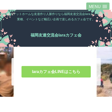
MENU
福岡のアットホームな友達作り人脈作りなら福岡友達交流会laraカフェ会。異
業種、イベントなど幅広い企画で楽しめるカフェ会です。
福岡友達交流会laraカフェ会
laraカフェ会LINEはこちら