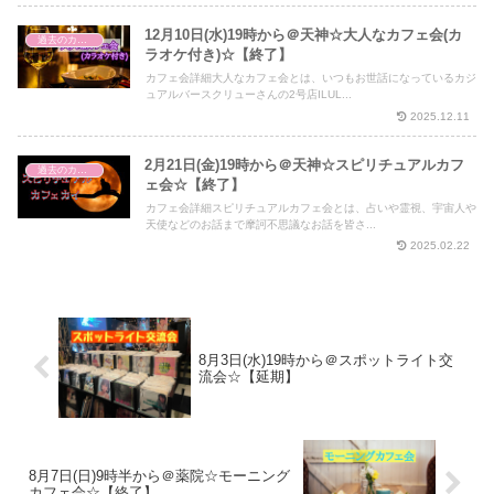
12月10日(水)19時から＠天神☆大人なカフェ会(カ
過去のカフェ会
ラオケ付き)☆【終了】
カフェ会詳細大人なカフェ会とは、いつもお世話になっているカジ
ュアルバースクリューさんの2号店ILUL...
2025.12.11
2月21日(金)19時から＠天神☆スピリチュアルカフ
過去のカフェ会
ェ会☆【終了】
カフェ会詳細スピリチュアルカフェ会とは、占いや霊視、宇宙人や
天使などのお話まで摩訶不思議なお話を皆さ...
2025.02.22
8月3日(水)19時から＠スポットライト交
流会☆【延期】
8月7日(日)9時半から＠薬院☆モーニング
カフェ会☆【終了】