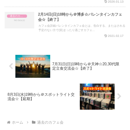
2026.01.13
2月14日(日)18時から＠博多☆バレンタインカフェ
過去のカフェ会
会☆【終了】
カフェ会詳細バレンタインカフェ会とは、告白する、またはされる
予定のない方で(笑)まったり過ごすカフェ...
2021.02.17
7月31日(日)19時から＠天神☆20,30代限
定立食交流会☆【終了】
8月3日(水)19時から＠スポットライト交
流会☆【延期】
ホーム
過去のカフェ会