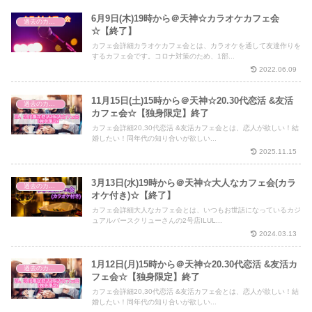
6月9日(木)19時から＠天神☆カラオケカフェ会
過去のカフェ会
☆【終了】
カフェ会詳細カラオケカフェ会とは、カラオケを通して友達作りを
するカフェ会です。コロナ対策のため、1部...
2022.06.09
11月15日(土)15時から＠天神☆20.30代恋活 &友活
過去のカフェ会
カフェ会☆【独身限定】終了
カフェ会詳細20,30代恋活 &友活カフェ会とは、恋人が欲しい！結
婚したい！同年代の知り合いが欲しい...
2025.11.15
3月13日(水)19時から＠天神☆大人なカフェ会(カラ
過去のカフェ会
オケ付き)☆【終了】
カフェ会詳細大人なカフェ会とは、いつもお世話になっているカジ
ュアルバースクリューさんの2号店ILUL...
2024.03.13
1月12日(月)15時から＠天神☆20.30代恋活 &友活カ
過去のカフェ会
フェ会☆【独身限定】終了
カフェ会詳細20,30代恋活 &友活カフェ会とは、恋人が欲しい！結
婚したい！同年代の知り合いが欲しい...