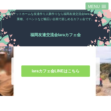
MENU
福岡のアットホームな友達作り人脈作りなら福岡友達交流会laraカフェ会。異
業種、イベントなど幅広い企画で楽しめるカフェ会です。
福岡友達交流会laraカフェ会
laraカフェ会LINEはこちら