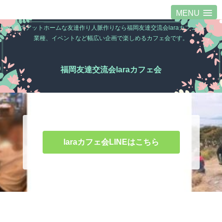
MENU
福岡のアットホームな友達作り人脈作りなら福岡友達交流会laraカフェ会。異
業種、イベントなど幅広い企画で楽しめるカフェ会です。
福岡友達交流会laraカフェ会
laraカフェ会LINEはこちら