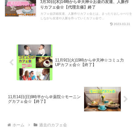
3月30日(木)14時から＠天神☆お昼の友達、人脈作
過去のカフェ会
りカフェ会☆【代理主催】終了
カフェ会詳細友達、人脈作りカフェ会とは、まったりおしゃべりを
しながら友達や人脈を作っていくカフェ会で...
2023.03.31
11月9日(火)19時から＠天神☆コミュ力
UPカフェ会☆【終了】
11月14日(日)9時半から＠薬院☆モーニン
グカフェ会☆【終了】
ホーム
過去のカフェ会