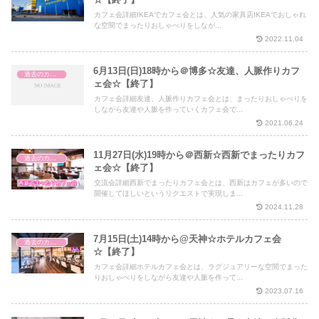
カフェ会詳細IKEAでカフェ会とは、人気の家具店IKEAでおしゃれ
な空間でまったりおしゃべりをしなが...
2022.11.04
6月13日(日)18時から＠博多☆友達、人脈作りカフ
過去のカフェ会
ェ会☆【終了】
カフェ会詳細友達、人脈作りカフェ会とは、まったりおしゃべりを
しながら友達や人脈を作っていくカフェ会で...
2021.06.24
11月27日(水)19時から＠西新☆西新でまったりカフ
過去のカフェ会
ェ会☆【終了】
交流会詳細西新でまったりカフェ会とは、西新はカフェが多いので
開催してほしいというリクエストで実現しま...
2024.11.28
7月15日(土)14時から@天神☆ホテルカフェ会
過去のカフェ会
☆【終了】
カフェ会詳細ホテルカフェ会とは、ラグジュアリーな空間でまった
りおしゃべりをしながら友達や人脈を作って...
2023.07.16