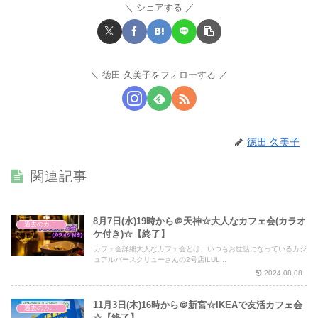
シェアする
徳田 久美子をフォローする
徳田 久美子
関連記事
8月7日(水)19時から＠天神☆大人なカフェ会(カラオ
過去のカフェ会
ケ付き)☆【終了】
カフェ会詳細大人なカフェ会とは、いつもお世話になっているカジ
ュアルバースクリューさんの2号店ILUL...
2024.08.08
11月3日(木)16時から＠新宮☆IKEAで友活カフェ会
過去のカフェ会
☆【終了】