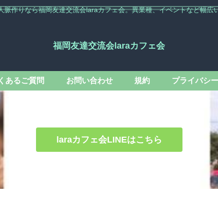
人脈作りなら福岡友達交流会laraカフェ会。異業種、イベントなど幅広
福岡友達交流会laraカフェ会
くあるご質問
お問い合わせ
規約
プライバシ
laraカフェ会LINEはこちら