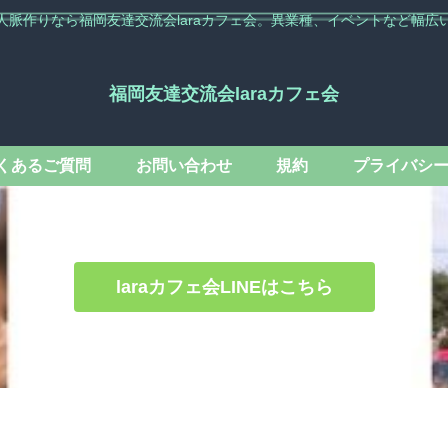
人脈作りなら福岡友達交流会laraカフェ会。異業種、イベントなど幅広
福岡友達交流会laraカフェ会
くあるご質問
お問い合わせ
規約
プライバシ
laraカフェ会LINEはこちら