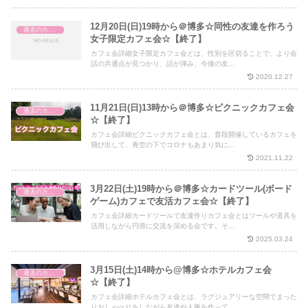
12月20日(日)19時から＠博多☆同性の友達を作ろう
過去のカフェ会
女子限定カフェ会☆【終了】
カフェ会詳細女子限定カフェ会とは、性別を区切ることで、より会
話の共通点が見つかり、話が弾み、今後の友...
2020.12.27
11月21日(日)13時から＠博多☆ピクニックカフェ会
過去のカフェ会
☆【終了】
カフェ会詳細ピクニックカフェ会とは、普段開催しているカフェを
飛び出して、青空の下でコロナもあまり気に...
2021.11.22
3月22日(土)19時から＠博多☆カードツール(ボード
過去のカフェ会
ゲーム)カフェで友活カフェ会☆【終了】
カフェ会詳細カードツールで友達作りカフェ会とはツールや道具を
活用しながら円滑に交流を深める会です。そ...
2025.03.24
3月15日(土)14時から@博多☆ホテルカフェ会
過去のカフェ会
☆【終了】
カフェ会詳細ホテルカフェ会とは、ラグジュアリーな空間でまった
りおしゃべりをしながら友達や人脈を作って...