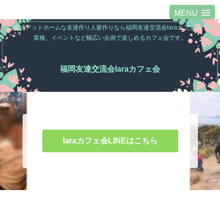
MENU
福岡のアットホームな友達作り人脈作りなら福岡友達交流会laraカフェ会。異
業種、イベントなど幅広い企画で楽しめるカフェ会です。
福岡友達交流会laraカフェ会
laraカフェ会LINEはこちら