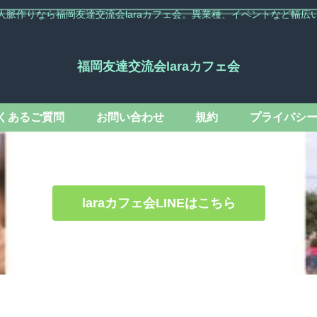
人脈作りなら福岡友達交流会laraカフェ会。異業種、イベントなど幅広
福岡友達交流会laraカフェ会
くあるご質問
お問い合わせ
規約
プライバシ
laraカフェ会LINEはこちら