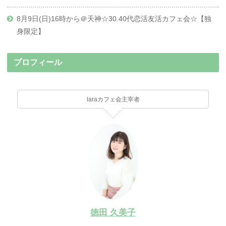
8月9日(日)16時から＠天神☆30.40代恋活友活カフェ会☆【独
身限定】
プロフィール
laraカフェ会主宰者
徳田 久美子