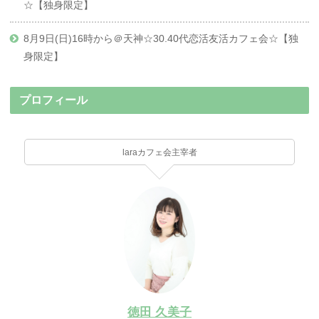
☆【独身限定】
8月9日(日)16時から＠天神☆30.40代恋活友活カフェ会☆【独
身限定】
プロフィール
laraカフェ会主宰者
徳田 久美子