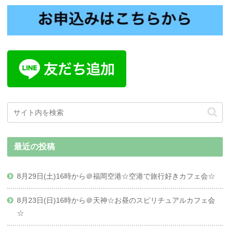
最近の投稿
8月29日(土)16時から＠福岡空港☆空港で旅行好きカフェ会☆
8月23日(日)16時から＠天神☆お昼のスピリチュアルカフェ会
☆