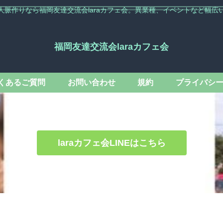
人脈作りなら福岡友達交流会laraカフェ会。異業種、イベントなど幅広
福岡友達交流会laraカフェ会
くあるご質問
お問い合わせ
規約
プライバシ
laraカフェ会LINEはこちら