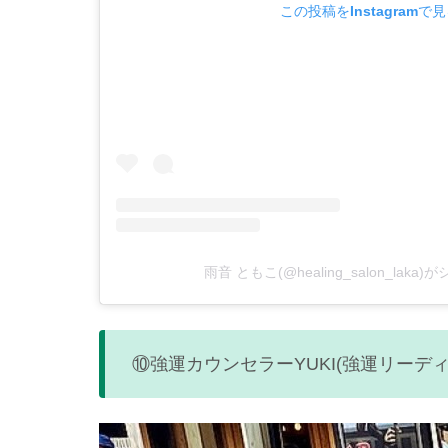
この投稿をInstagramで
雨音 ともこ(@healing_salon_lak
⑩
強運カウンセラーYUKI(強運リーディ