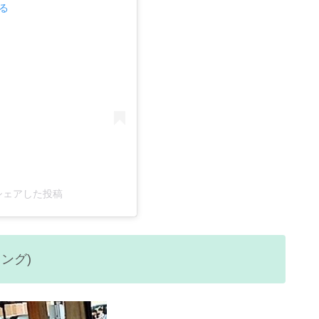
見る
a)がシェアした投稿
ング)