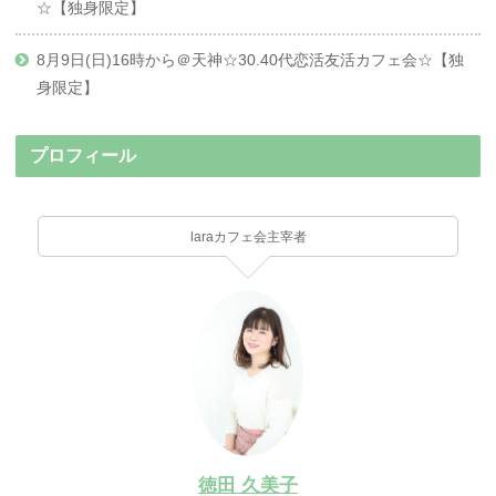
☆【独身限定】
8月9日(日)16時から＠天神☆30.40代恋活友活カフェ会☆【独
身限定】
プロフィール
laraカフェ会主宰者
徳田 久美子