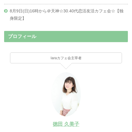
8月9日(日)16時から＠天神☆30.40代恋活友活カフェ会☆【独
身限定】
プロフィール
laraカフェ会主宰者
徳田 久美子